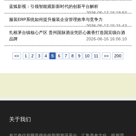
蓝狐影视：引领智能观影新时代的创新平台解析
2026-06-17 16:18:53
服装ERP系统如何提升服装企业管理效率与竞争力
2026-06-17 15:21:42
扎根茅台镇核心产区 贵州国脉酒业凭匠心酱香打造国宾级白酒
品牌
2026-06-16 16:06:10
<<
1
2
3
4
5
6
7
8
9
10
11
>>
200
关于我们
布兰奇信息网是领先的新闻资讯平台，汇集美食文化、投资理