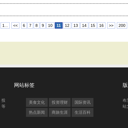
1...
<<
6
7
8
9
10
11
12
13
14
15
16
>>
200
网站标签
版
、投
布
美食文化
投资理财
国际资讯
、等
站
热点新闻
商旅生涯
生活百科