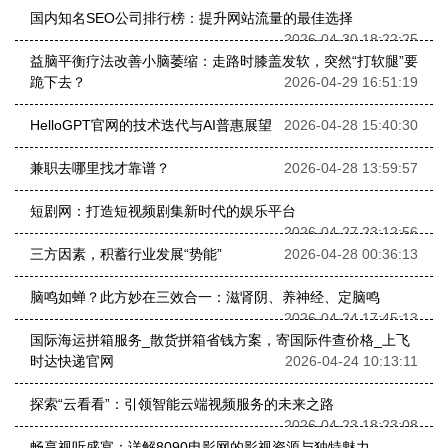
国内知名SEO公司排行榜：提升网站流量的最佳选择
2026-04-30 18:22:25
益脑平衡疗法改善小脑萎缩：走路时膝盖发软，突然“打软腿”要
跪下去？
2026-04-29 16:51:19
HelloGPT官网的技术迭代与AI普惠展望
2026-04-28 15:40:30
兼职去哪里找才靠谱？
2026-04-28 13:59:57
短剧网：打造短视频剧集新时代的娱乐平台
2026-04-27 23:12:56
三方因素，积蓄行业发展“势能”
2026-04-28 00:36:13
脑鸣如蝉？此方妙在三效合一：滋肾阴、养神经、定脑鸣
2026-04-24 17:45:13
国际海运拼箱服务_散货拼箱省钱方案，寄国际件查价格_上飞
时达快递官网
2026-04-24 10:13:11
探索“云看看”：引领智能云端视频服务的未来之路
2026-04-23 18:23:08
畅享视听盛宴：详解8090电影网的影视资源与独特魅力