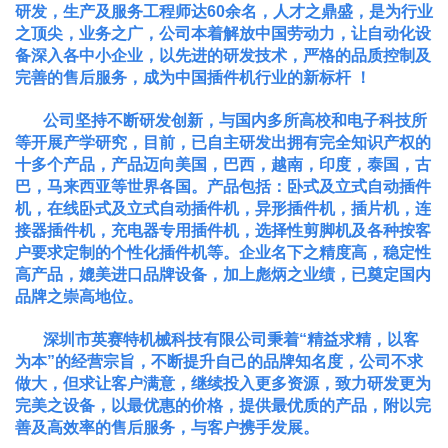
研发，生产及服务工程师达60余名，人才之鼎盛，是为行业
之顶尖，业务之广，公司本着解放中国劳动力，让自动化设
备深入各中小企业，以先进的研发技术，严格的品质控制及
完善的售后服务，成为中国插件机行业的新标杆 ！
公司坚持不断研发创新，与国内多所高校和电子科技所
等开展产学研究，目前，已自主研发出拥有完全知识产权的
十多个产品，产品迈向美国，巴西，越南，印度，泰国，古
巴，马来西亚等世界各国。产品包括：卧式及立式自动插件
机，在线卧式及立式自动插件机，异形插件机，插片机，连
接器插件机，充电器专用插件机，选择性剪脚机及各种按客
户要求定制的个性化插件机等。企业名下之精度高，稳定性
高产品，媲美进口品牌设备，加上彪炳之业绩，已奠定国内
品牌之崇高地位。
深圳市英赛特机械科技有限公司秉着“精益求精，以客
为本”的经营宗旨，不断提升自己的品牌知名度，公司不求
做大，但求让客户满意，继续投入更多资源，致力研发更为
完美之设备，以最优惠的价格，提供最优质的产品，附以完
善及高效率的售后服务，与客户携手发展。