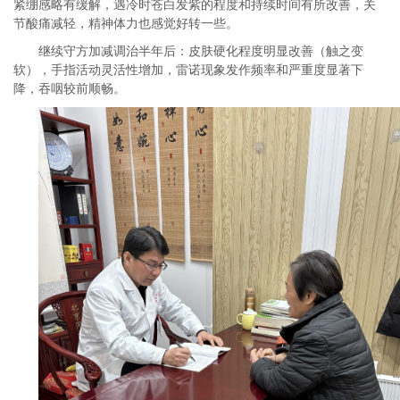
紧绷感略有缓解，遇冷时苍白发紫的程度和持续时间有所改善，关
节酸痛减轻，精神体力也感觉好转一些。
继续守方加减调治半年后：皮肤硬化程度明显改善（触之变
软），手指活动灵活性增加，雷诺现象发作频率和严重度显著下
降，吞咽较前顺畅。