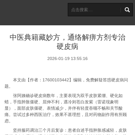
中医典籍藏妙方，通络解痹方剂专治
硬皮病
2026-01-19 13:55:16
本文由【作者：17600103442】编辑，免费解疑答惑硬皮病问
题。
张阿姨确诊硬皮病数年，主要表现为双手皮肤紧绷、硬化如
蜡，手指肿胀僵硬、屈伸不利，遇冷则苍白发紫（雷诺现象明
显），面部皮肤僵硬、表情减少，并伴有轻度吞咽不畅和关节酸
痛。尝试过多种西医治疗，效果不甚理想，且对药物副作用有所顾
虑。
坚持服药调治三个月后复诊：患者自述手指肿胀感减轻，皮肤