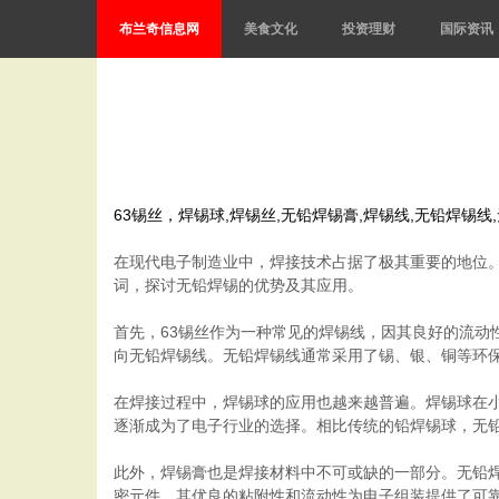
布兰奇信息网
美食文化
投资理财
国际资讯
63锡丝，焊锡球,焊锡丝,无铅焊锡膏,焊锡线,无铅焊锡
在现代电子制造业中，焊接技术占据了极其重要的地位
词，探讨无铅焊锡的优势及其应用。
首先，63锡丝作为一种常见的焊锡线，因其良好的流动
向无铅焊锡线。无铅焊锡线通常采用了锡、银、铜等环
在焊接过程中，焊锡球的应用也越来越普遍。焊锡球在
逐渐成为了电子行业的选择。相比传统的铅焊锡球，无
此外，焊锡膏也是焊接材料中不可或缺的一部分。无铅
密元件，其优良的粘附性和流动性为电子组装提供了可