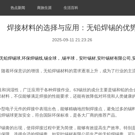
热点新闻
商旅生涯
生活百科
焊接材料的选择与应用：无铅焊锡的优
2025-09-11 21:23:26
线,无铅焊锡球,环保焊锡线,锡全球，,锡半球，安叶锡材,安叶锡材有限公司
。随着环保意识的增强，无铅焊锡材料的需求逐渐上升，成为了行业的主流
性和润湿性，广泛应用于各种焊接作业。63锡丝的成分主要是锡和铅的
保材料，不仅能够满足焊接的性能要求，还能有效降低对环境和人类健康
小型电子元件的焊接中表现出色，能够精确地控制焊接点，避免过多的锡
铅焊锡球更加安全，符合国际环保标准，是各大厂商的推荐产品。
焊锡膏的出现，使得焊接过程中更为简便，能够有效提高生产效率。特别是
靠保障。选择合适的焊锡膏，如安叶锡材有限公司生产的无铅焊锡膏，可