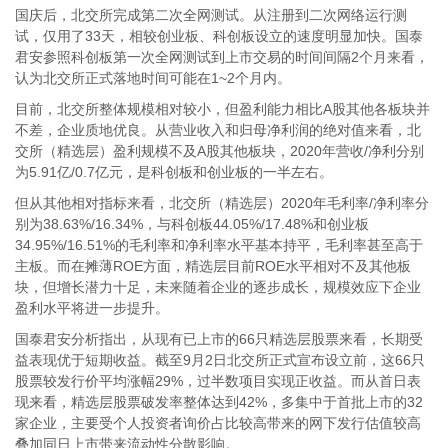
国庆后，北交所完成第二次全网测试。从注册到二次网络运行测
试，仅用了33天，相较创业板、科创板设立的速度明显加快。国泰
君安参照科创板第一次全网测试到上市交易的时间间隔2个月来看，
认为北交所正式落地时间可能在1~2个月内。
目前，北交所整体规模相对较小，但盈利能力相比A股其他各板块并
不差，企业质地优良。从营业收入和归母净利润的绝对值来看，北
交所（精选层）盈利规模不及A股其他板块，2020年营收/净利分别
为5.91亿/0.7亿元，是科创板和创业板的一半左右。
但从其他相对指标来看，北交所（精选层）2020年毛利率/净利率分
别为38.63%/16.34%，与科创板44.05%/17.48%和创业板
34.95%/16.51%的毛利率和净利率水平基本持平，毛利率甚至高于
主板。而在摊薄ROE方面，精选层目前ROE水平相对不及其他板
块，但增长潜力十足，未来随着企业的逐步成长，规模效应下企业
盈利水平将进一步提升。
国泰君安分析指出，从现有已上市的66只精选层股票来看，长期受
益表现优于短期收益。截至9月2日北交所正式宣布设立前，这66只
股票较发行价平均涨幅29%，过半数项目实现正收益。而从首日表
现来看，精选层股票破发率整体达到42%，多集中于首批上市的32
家企业，主要受个人投资者询价占比较高带来的网下发行估值较高
叠加同日上市带来流动性分散影响。